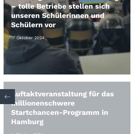
– tolle Betriebe stellen sich
unseren Schülerinnen und
Schülern vor
17 Oktober 2024
Auftaktveranstaltung für das
millionenschwere
Startchancen-Programm in
Hamburg