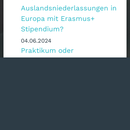
Auslandsniederlassungen in
Europa mit Erasmus+
Stipendium?
04.06.2024
Praktikum oder
Collegebesuch in den USA
während der dualen
Ausbildung?
14.05.2024
London im April 2024: Neues
und Altbewährtes für
Schifffahrts-Azubis