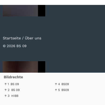
Startseite
/
Über uns
© 2026 BS 09
Bildrechte
↑ 1
BS 09
↑ 4
BS09
↑ 2
BS 09
↑ 5
BS09
↑ 3
HIBB