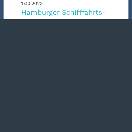
17.10.2022
Hamburger Schifffahrts-
Azubis in London
17.10.2022
Erfahrungsbericht von Kai
Timmermann
Beitragsnavigation
Startseite
/
Über uns
© 2026 BS 09