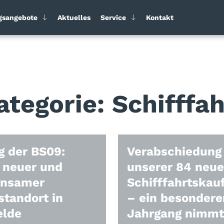
gsangebote
Aktuelles
Service
Kontakt
ategorie:
Schifffah
 der BS09:
Verabschiedung
 neuer und
unserer 84 neu
insamer
Schifffahrtskau
standort in
– ein besondere
elde
Jahrgang nimmt