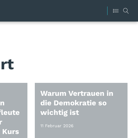
rt
Warum Vertrauen in
en
die Demokratie so
fleute
wichtig ist
r
11 Februar 2026
 Kurs