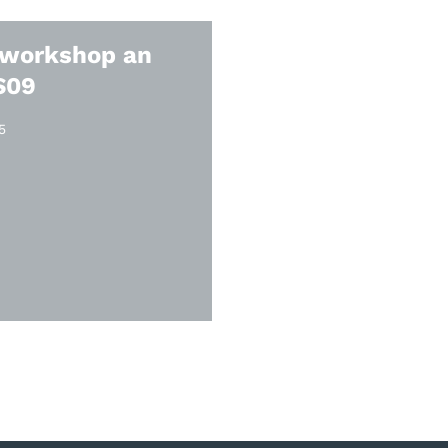
Beitragsnav
workshop an
S09
5