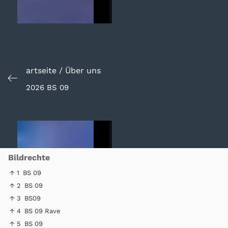
Startseite
/
Über uns
© 2026 BS 09
Bildrechte
↑ 1
BS 09
↑ 2
BS 09
↑ 3
BS09
↑ 4
BS 09 Rave
↑ 5
BS 09