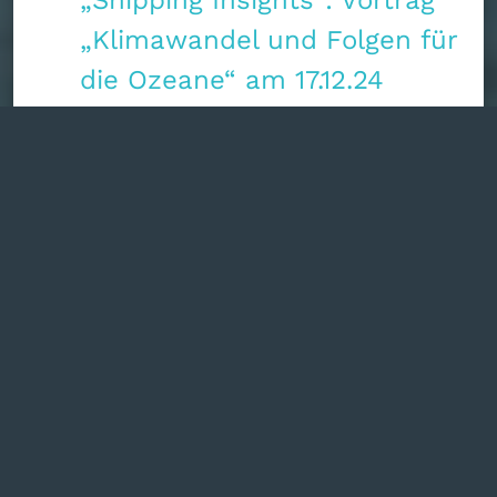
„Klimawandel und Folgen für
die Ozeane“ am 17.12.24
25.11.2024
Seeversicherungen – Ticket
to Trade
06.11.2024
„Shipping Insights“ – neue
Vortragsreihe an der BS 09
05.09.2024
Schiffstaufe und 100-
jähriges Jubiläum der
Reederei John T. Essberger